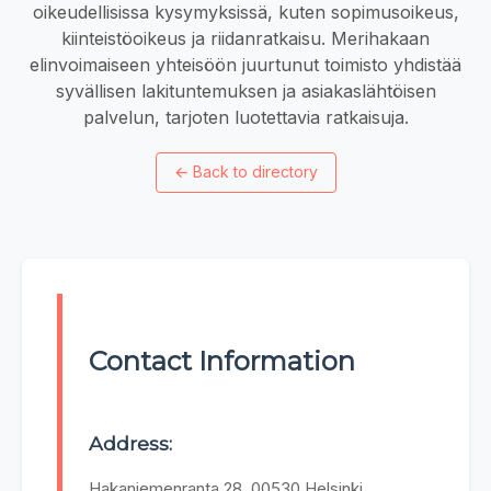
oikeudellisissa kysymyksissä, kuten sopimusoikeus,
kiinteistöoikeus ja riidanratkaisu. Merihakaan
elinvoimaiseen yhteisöön juurtunut toimisto yhdistää
syvällisen lakituntemuksen ja asiakaslähtöisen
palvelun, tarjoten luotettavia ratkaisuja.
←
Back to directory
Contact Information
Address:
Hakaniemenranta 28, 00530 Helsinki