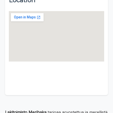
Location
Lakitoimisto Merihaka
tarjoaa arvostettua ja merellistä