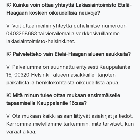
K: Kuinka voin ottaa yhteyttä Lakiasiaintoimisto Etelä-
Haagaan koskien oikeudellisia neuvoja?
V: Voit ottaa meihin yhteyttä puhelimitse numeroon
0403268683 tai vierailemalla verkkosivuillamme
lakiasiaintoimisto-helsinki.net.
K: Palveletteko vain Etelä-Haagan alueen asukkaita?
V: Palvelumme on suunnattu erityisesti Kauppalantie
16, 00320 Helsinki -alueen asiakkaille, tarjoten
paikallista ja henkilökohtaista oikeudellista apua.
K: Mitä minun tulee ottaa mukaan ensimmäiselle
tapaamiselle Kauppalantie 16:ssa?
V: Ota mukaan kaikki asiaan liittyvät asiakirjat ja tiedot.
Kerromme mielellämme tarkemmin, mitä tarvitset, kun
varaat aikaa.